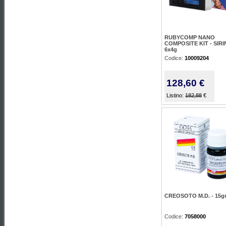
RUBYCOMP NANO
COMPOSITE KIT - SIR
6x4g
Codice:
10009204
128,60 €
Listino:
182,88
€
CREOSOTO M.D. - 15g
Codice:
7058000