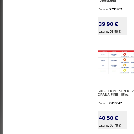
- 250strappi
Codice:
2734502
39,90 €
Listino:
59,59
€
SOF-LEX POP-ON XT 2
GRANA FINE - 85pz
Codice:
8610542
40,50 €
Listino:
63,79
€