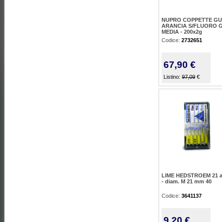
NUPRO COPPETTE G
ARANCIA S/FLUORO 
MEDIA - 200x2g
Codice:
2732651
67,90 €
Listino:
97,09
€
LIME HEDSTROEM 21 ar
- diam. M 21 mm 40
Codice:
3641137
9,20 €