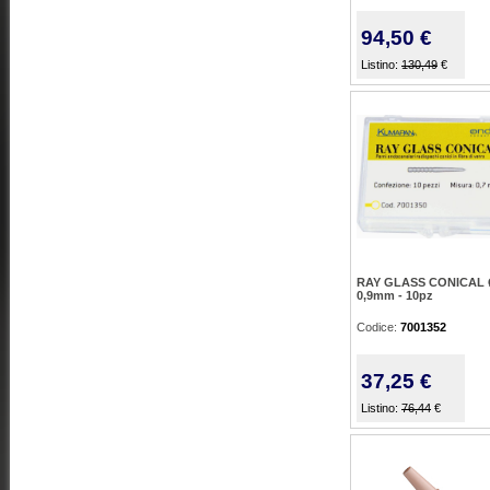
94,50 €
Listino:
130,49
€
RAY GLASS CONICAL
0,9mm - 10pz
Codice:
7001352
37,25 €
Listino:
76,44
€