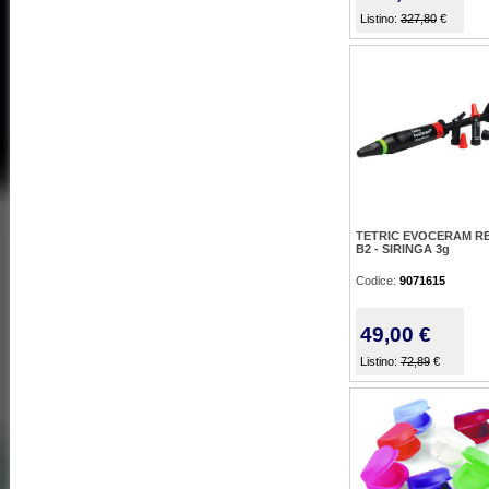
Listino:
327,80
€
TETRIC EVOCERAM RE
B2 - SIRINGA 3g
Codice:
9071615
49,00 €
Listino:
72,89
€