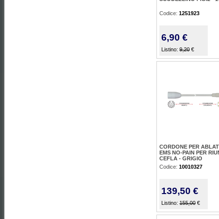
Codice:
1251923
6,90 €
Listino:
9,20
€
CORDONE PER ABLA
EMS NO-PAIN PER RIUN
CEFLA - GRIGIO
Codice:
10010327
139,50 €
Listino:
155,00
€