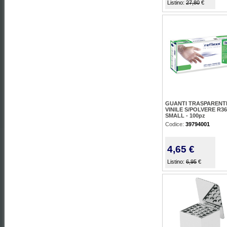
Listino:
27,80
€
GUANTI TRASPARENT
VINILE S/POLVERE R36
SMALL - 100pz
Codice:
39794001
4,65 €
Listino:
6,95
€