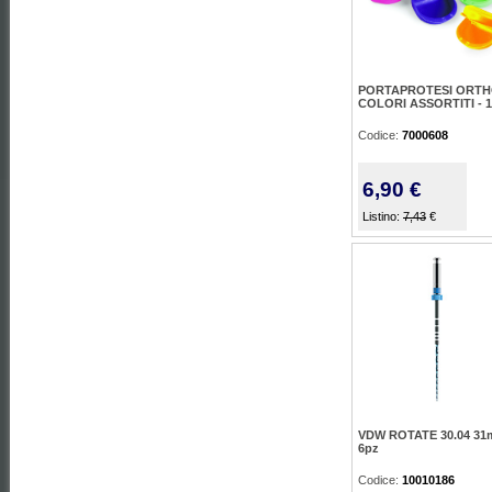
PORTAPROTESI ORT
COLORI ASSORTITI - 
Codice:
7000608
6,90 €
Listino:
7,43
€
VDW ROTATE 30.04 31
6pz
Codice:
10010186