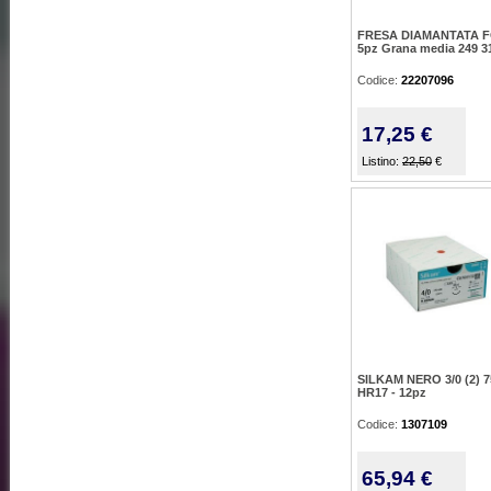
FRESA DIAMANTATA F
5pz Grana media 249 3
Codice:
22207096
17,25 €
Listino:
22,50
€
SILKAM NERO 3/0 (2) 
HR17 - 12pz
Codice:
1307109
65,94 €