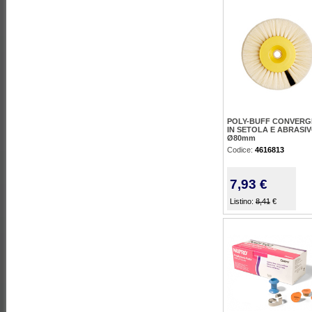
POLY-BUFF CONVERG
IN SETOLA E ABRASI
Ø80mm
Codice:
4616813
7,93 €
Listino:
8,41
€