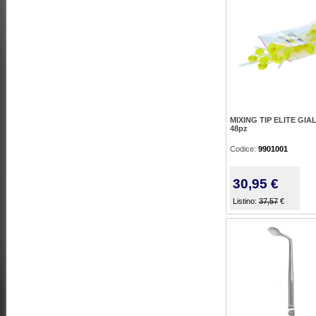
MIXING TIP ELITE GIAL
48pz
Codice:
9901001
30,95 €
Listino:
37,57
€