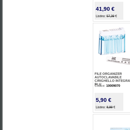
41,90 €
Listino:
57,39
€
FILE ORGANIZER
AUTOCLAVABILE
C/RIGHELLO INTEGRA
BLU
Codice:
10009070
5,90 €
Listino:
8,99
€