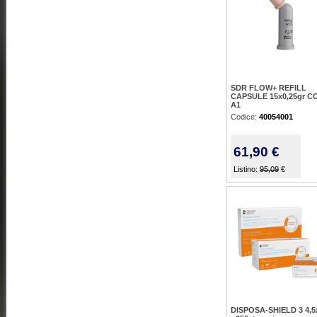
SDR FLOW+ REFILL
CAPSULE 15x0,25gr 
A1
Codice:
40054001
61,90 €
Listino:
95,09
€
DISPOSA-SHIELD 3 4,