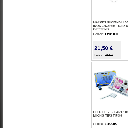
MATRICI SEZIONALI A
INOX 0,035mm - 50pz
C/ESTENS
Codice:
13949007
21,50 €
Listino:
31,59
€
UFI GEL SC - CART 50
MIXING TIPS TIPO8
Codice:
9100098