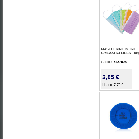
MASCHERINE IN TNT
C/ELASTICI LILLA - 50
Codice:
5437005
2,85 €
Listino:
7,70
€