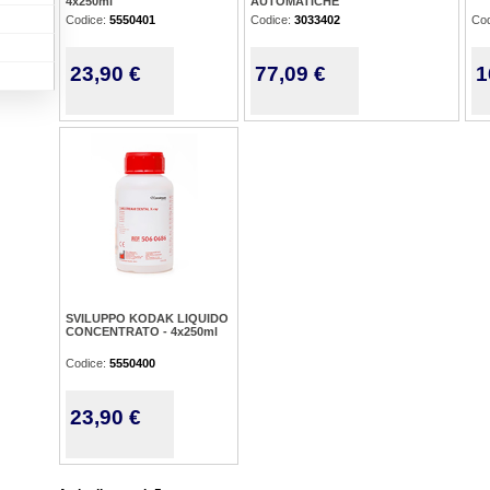
4x250ml
AUTOMATICHE
Codice:
5550401
Codice:
3033402
Co
23,90 €
77,09 €
1
SVILUPPO KODAK LIQUIDO
CONCENTRATO - 4x250ml
Codice:
5550400
23,90 €