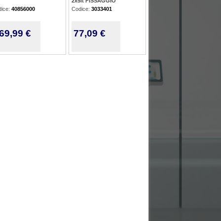
2x5lt FISSAGGIO
dice:
40856000
Codice:
3033401
69,99 €
77,09 €