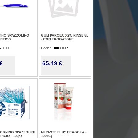
THO SPAZZOLINO
GUM PAROEX 0,2% RINSE 5L
NTICO
- CON EROGATORE
671000
Codice:
10009777
€
65,49 €
ORNING SPAZZOLINI
MI PASTE PLUS FRAGOLA -
RICIO - 100pz
10x40g