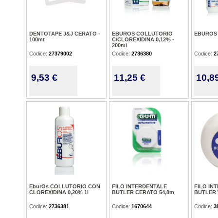
DENTOTAPE J&J CERATO -
EBUROS COLLUTORIO
EBUROS 
100mt
C/CLOREXIDINA 0,12% -
200ml
Codice:
27379002
Codice:
2736380
Codice:
2
9,53 €
11,25 €
10,8
EburOs COLLUTORIO CON
FILO INTERDENTALE
FILO IN
CLOREXIDINA 0,20% 1l
BUTLER CERATO 54,8m
BUTLER 
Codice:
2736381
Codice:
1670644
Codice:
3