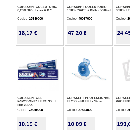
CURASEPT COLLUTORIO
CURASEPT COLLUTORIO
CURASE
0,20% 900ml con A.D.S.
0,20% C/ADS + DNA - 5000ml
0,20% LE
Codice:
27549000
Codice:
40067000
Codice:
1
18,17 €
47,20 €
24,4
CURASEPT GEL
CURASEPT PROFESSIONAL
CURASEP
PARODONTALE 1% 30 ml
FLOSS - 50 FILI x 32cm
PROFESS
con A.D.S.
Codice:
33099000
Codice:
27548000
Codice:
2
10,19 €
10,09 €
199,