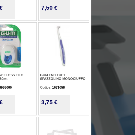
€
7,50 €
Y FLOSS FILO
GUM END TUFT
30mt
SPAZZOLINO MONOCIUFFO
3955000
Codice:
1671058
€
3,75 €