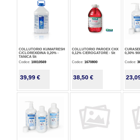
COLLUTORIO KUMAFRESH
COLLUTORIO PAROEX CHX
CURASE
C/CLOREXIDINA 0,20% -
0,12% C/EROGATORE - 5lt
0,30% 90
TANICA 5lt
Codice:
10010569
Codice:
1670800
Codice:
3
39,99 €
38,50 €
23,0