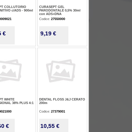
PT COLLUTORIO
CURASEPT GEL
NITIVO c/ADS - 900ml
PARODONTALE 0,5% 30ml
con ADS+DNA
0009021
Codice:
27550000
5 €
9,19 €
T WHITE
DENTAL FLOSS J&J CERATO
IONAL 38% PLUS 4:1
200m
9021000
Codice:
27379001
60 €
10,55 €