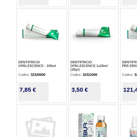
DENTIFRICIO
DENTIFRICIO
DENTIFR
OPALESCENCE - 100ml
OPALESCENCE 1x20ml
PER DENT
(28gr)
Codice:
32320000
Codice:
32321000
Codice:
3
7,85 €
3,50 €
121,