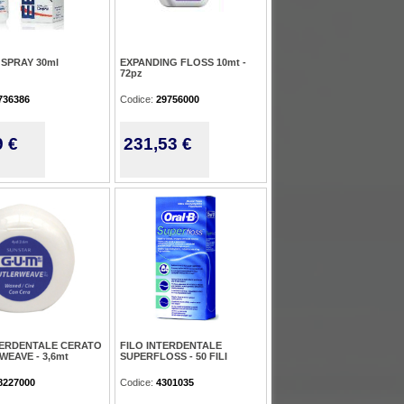
SPRAY 30ml
EXPANDING FLOSS 10mt -
72pz
736386
Codice:
29756000
9 €
231,53 €
TERDENTALE CERATO
FILO INTERDENTALE
WEAVE - 3,6mt
SUPERFLOSS - 50 FILI
8227000
Codice:
4301035