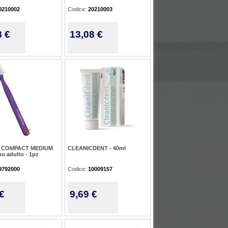
0210002
Codice:
20210003
8 €
13,08 €
 COMPACT MEDIUM
CLEANICDENT - 40ml
o adulto - 1pz
9792000
Codice:
10009157
€
9,69 €