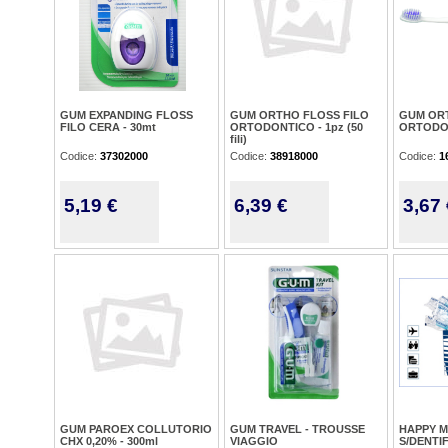
GUM EXPANDING FLOSS
GUM ORTHO FLOSS FILO
GUM OR
FILO CERA - 30mt
ORTODONTICO - 1pz (50
ORTODO
fili)
Codice:
37302000
Codice:
38918000
Codice:
1
5,19 €
6,39 €
3,67 
GUM PAROEX COLLUTORIO
GUM TRAVEL - TROUSSE
HAPPY M
CHX 0,20% - 300ml
VIAGGIO
S/DENTIF