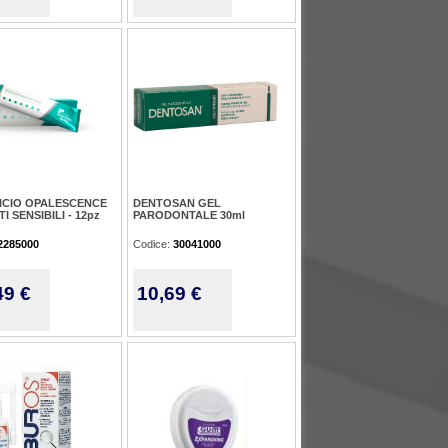
ICIO OPALESCENCE
DENTOSAN GEL
I SENSIBILI - 12pz
PARODONTALE 30ml
2285000
Codice:
30041000
49 €
10,69 €